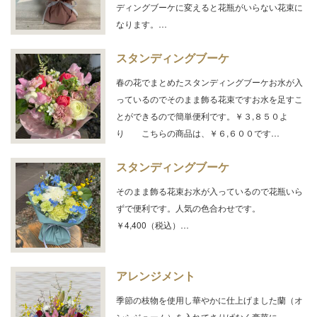
ディングブーケに変えると花瓶がいらない花束に
なります。…
スタンディングブーケ
春の花でまとめたスタンディングブーケお水が入
っているのでそのまま飾る花束ですお水を足すこ
とができるので簡単便利です。￥３,８５０よ
り こちらの商品は、￥６,６００です…
スタンディングブーケ
そのまま飾る花束お水が入っているので花瓶いら
ずで便利です。人気の色合わせです。
￥4,400（税込）…
アレンジメント
季節の枝物を使用し華やかに仕上げました蘭（オ
ンシジューム）を入れてさりげなく豪華に