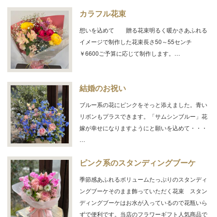
カラフル花束
想いを込めて 贈る花束明るく暖かさあふれる
イメージで制作した花束長さ50～55センチ
￥6600ご予算に応じて制作します。…
結婚のお祝い
ブルー系の花にピンクをそっと添えました。青い
リボンもプラスできます。「サムシンブルー」花
嫁が幸せになりますようにと願いを込めて・・・
…
ピンク系のスタンディングブーケ
季節感あふれるボリュームたっぷりのスタンディ
ングブーケそのまま飾っていただく花束 スタン
ディングブーケはお水が入っているので花瓶いら
ずで便利です。当店のフラワーギフト人気商品で