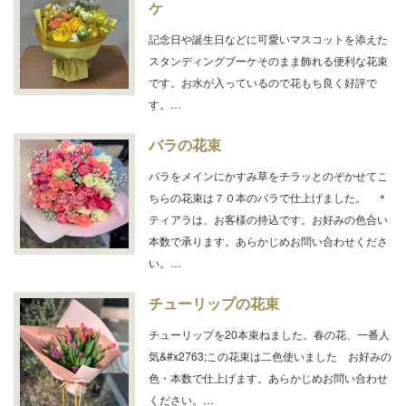
ケ
記念日や誕生日などに可愛いマスコットを添えた
スタンディングブーケそのまま飾れる便利な花束
です。お水が入っているので花もち良く好評で
す。…
バラの花束
バラをメインにかすみ草をチラッとのぞかせてこ
ちらの花束は７０本のバラで仕上げました。 ＊
ティアラは、お客様の持込です。お好みの色合い
本数で承ります。あらかじめお問い合わせくださ
い。…
チューリップの花束
チューリップを20本束ねました。春の花、一番人
気&#x2763;この花束は二色使いました お好みの
色・本数で仕上げます。あらかじめお問い合わせ
ください。…