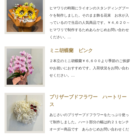
ヒマワリの時期にライオンのスタンディングブー
ケを制作しました。そのまま飾る花束 お水が入
っているので当店の人気商品です。￥４,６２０～
ヒマワリで制作するためあらかじめお問い合わせ
ください。…
ミニ胡蝶蘭 ピンク
２本立のミニ胡蝶蘭￥６,６００より季節のご挨拶
やお祝いにおすすめです。入荷状況をお問い合わ
せください。…
プリザーブドフラワー ハートリー
ス
あじさいのプリザーブドフラワーをたっぷり使っ
て制作しました。ハート部分の幅は約２１センチ
オーダー商品です あらかじめお問い合わせくだ