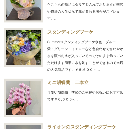
ケこちらの商品はダリアを入れておりますが季節
や市場の入荷状況で花が変わる場合がございま
す。…
スタンディングブーケ
Summerスタンディングブーケ水色・ブルー・
紫・グリーン・イエローなど色合わせでさわやか
さを演出お水が入っているのでそのまま飾ってい
ただけます簡単に水を足すことができるので当店
の人気商品です。￥６,６００～…
ミニ胡蝶蘭 二本立
可愛い胡蝶蘭 季節のご挨拶やお祝いにおすすめ
です￥６,６００~…
ライオンのスタンディングブーケ