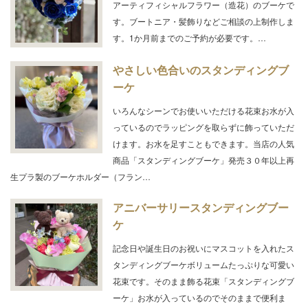
アーティフィシャルフラワー（造花）のブーケで
す。ブートニア・髪飾りなどご相談の上制作しま
す。1か月前までのご予約が必要です。…
やさしい色合いのスタンディングブ
ーケ
いろんなシーンでお使いいただける花束お水が入
っているのでラッピングを取らずに飾っていただ
けます。お水を足すこともできます。当店の人気
商品「スタンディングブーケ」発売３０年以上再
生プラ製のブーケホルダー（フラン…
アニバーサリースタンディングブー
ケ
記念日や誕生日のお祝いにマスコットを入れたス
タンディングブーケボリュームたっぷりな可愛い
花束です。そのまま飾る花束「スタンディングブ
ーケ」お水が入っているのでそのままで便利ま