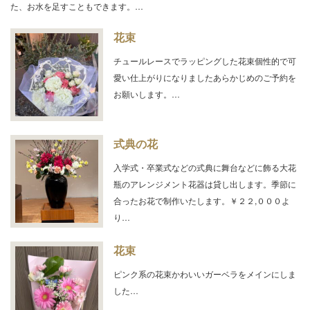
た、お水を足すこともできます。…
花束
チュールレースでラッピングした花束個性的で可
愛い仕上がりになりましたあらかじめのご予約を
お願いします。…
式典の花
入学式・卒業式などの式典に舞台などに飾る大花
瓶のアレンジメント花器は貸し出します。季節に
合ったお花で制作いたします。￥２２,０００よ
り…
花束
ピンク系の花束かわいいガーベラをメインにしま
した…