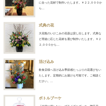
に合った花材で制作いたします。￥２２,０００か
ら…
式典の花
大花瓶のいけこみの花器は貸し出します。式典な
ど用途に応じた花材を選び制作いたします。￥２
２,０００から…
活け込み
飲食店様へ活け込み季節感たっぷりの花選びをい
たします。定期的にお届けも可能です。ご相談く
ださい。…
ボトルブーケ
『大切に残したい』ブライダルブーケ・贈呈花