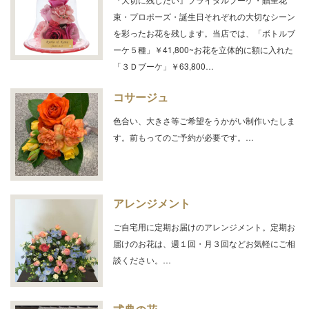
束・プロポーズ・誕生日それぞれの大切なシーン
を彩ったお花を残します。当店では、「ボトルブ
ーケ５種」￥41,800~お花を立体的に額に入れた
「３Ｄブーケ」￥63,800…
コサージュ
色合い、大きさ等ご希望をうかがい制作いたしま
す。前もってのご予約が必要です。…
アレンジメント
ご自宅用に定期お届けのアレンジメント。定期お
届けのお花は、週１回・月３回などお気軽にご相
談ください。…