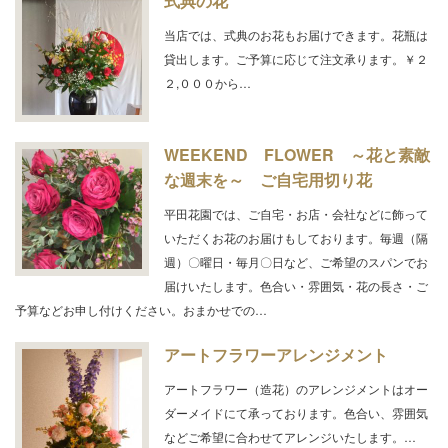
式典の花
当店では、式典のお花もお届けできます。花瓶は
貸出します。ご予算に応じて注文承ります。￥２
２,０００から…
WEEKEND FLOWER ～花と素敵
な週末を～ ご自宅用切り花
平田花園では、ご自宅・お店・会社などに飾って
いただくお花のお届けもしております。毎週（隔
週）〇曜日・毎月〇日など、ご希望のスパンでお
届けいたします。色合い・雰囲気・花の長さ・ご
予算などお申し付けください。おまかせでの…
アートフラワーアレンジメント
アートフラワー（造花）のアレンジメントはオー
ダーメイドにて承っております。色合い、雰囲気
などご希望に合わせてアレンジいたします。…