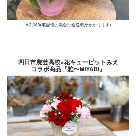
￥
3,960(
宅配便の場合別途送料がかかります
)
四日市農芸高校×花キューピットみえ
コラボ商品『雅〜MIYABI』