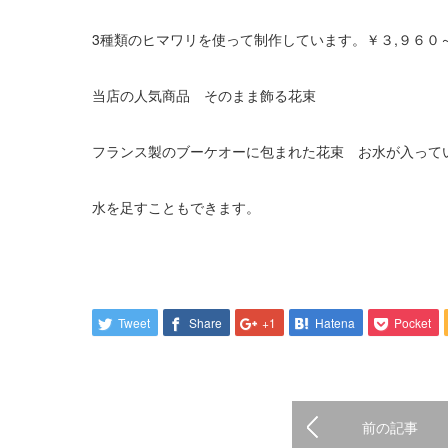
3種類のヒマワリを使って制作しています。￥３,９６０
当店の人気商品 そのまま飾る花束
フランス製のブーケオーに包まれた花束 お水が入って
水を足すこともできます。
Tweet
Share
+1
Hatena
Pocket
前の記事