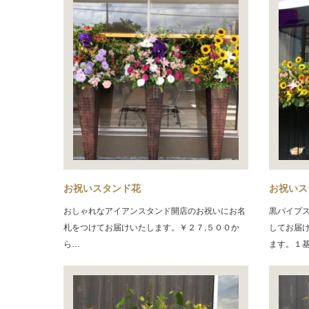
お祝いスタンド花
お祝いス
おしゃれなアイアンスタンド開店のお祝いにお名
黒パイプ
札をつけてお届けいたします。￥２７,５００か
してお届
ら…
ます。１基