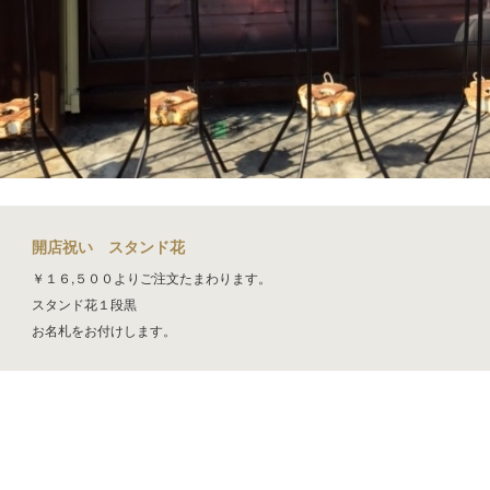
開店祝い スタンド花
￥１６,５００よりご注文たまわります。
スタンド花１段黒
お名札をお付けします。