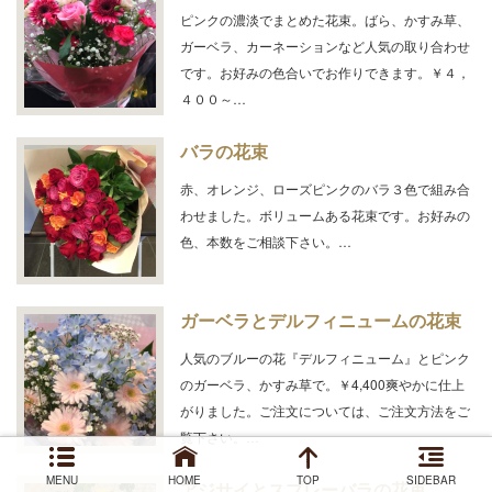
ピンクの濃淡でまとめた花束。ばら、かすみ草、
ガーベラ、カーネーションなど人気の取り合わせ
です。お好みの色合いでお作りできます。￥４，
４００～…
バラの花束
赤、オレンジ、ローズピンクのバラ３色で組み合
わせました。ボリュームある花束です。お好みの
色、本数をご相談下さい。…
ガーベラとデルフィニュームの花束
人気のブルーの花『デルフィニューム』とピンク
のガーベラ、かすみ草で。￥4,400爽やかに仕上
がりました。ご注文については、ご注文方法をご
覧下さい。…
MENU
HOME
TOP
SIDEBAR
アジサイとスプレーバラの花束