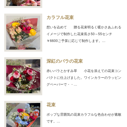
カラフル花束
想いを込めて 贈る花束明るく暖かさあふれる
イメージで制作した花束長さ50～55センチ
￥6600ご予算に応じて制作します。…
深紅のバラの花束
赤いバラとかすみ草 小花を添えての花束コン
パクトに仕上げました。ワインカラーのラッピン
グペーパーで・・…
花束
ポップな雰囲気の花束カラフルな色合わせが素敵
です。…