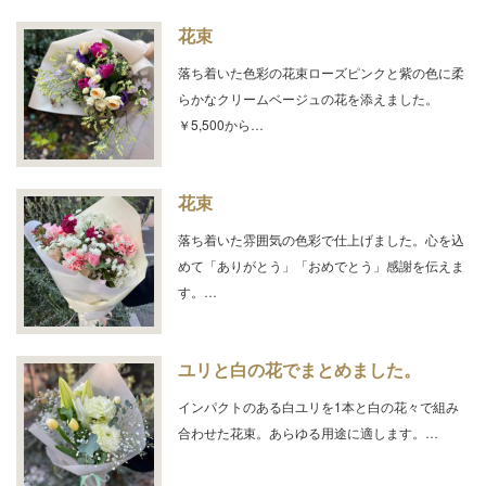
花束
落ち着いた色彩の花束ローズピンクと紫の色に柔
らかなクリームベージュの花を添えました。
￥5,500から…
花束
落ち着いた雰囲気の色彩で仕上げました。心を込
めて「ありがとう」「おめでとう」感謝を伝えま
す。…
ユリと白の花でまとめました。
インパクトのある白ユリを1本と白の花々で組み
合わせた花束。あらゆる用途に適します。…