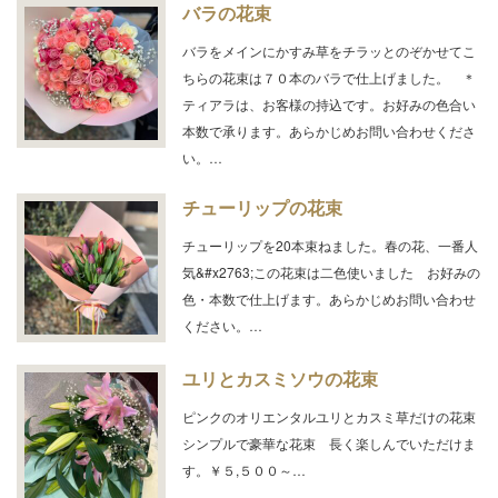
バラの花束
バラをメインにかすみ草をチラッとのぞかせてこ
ちらの花束は７０本のバラで仕上げました。 ＊
ティアラは、お客様の持込です。お好みの色合い
本数で承ります。あらかじめお問い合わせくださ
い。…
チューリップの花束
チューリップを20本束ねました。春の花、一番人
気&#x2763;この花束は二色使いました お好みの
色・本数で仕上げます。あらかじめお問い合わせ
ください。…
ユリとカスミソウの花束
ピンクのオリエンタルユリとカスミ草だけの花束
シンプルで豪華な花束 長く楽しんでいただけま
す。￥５,５００～…