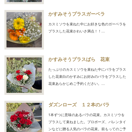
かすみそうプラスガーベラ
カスミソウを束ねた中にお好きな色のガーベラを
プラスした花束かわいさ満点！！…
かすみそうプラスばら 花束
たっぷりのカスミソウを束ねた中にバラをプラス
した花束白のかすみにお好みのバラをプラスした
花束あらかじめご予約ください。…
ダズンローズ １２本のバラ
1本ずつに意味のあるバラの花束。カスミソウを
プラスして束ねました。プロポーズ、バレンタイ
ンなどに贈る人気のバラの花束。前もってのご予