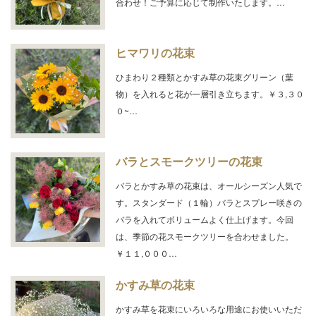
合わせ！ご予算に応じて制作いたします。…
ヒマワリの花束
ひまわり２種類とかすみ草の花束グリーン（葉
物）を入れると花が一層引き立ちます。￥３,３０
０~…
バラとスモークツリーの花束
バラとかすみ草の花束は、オールシーズン人気で
す。スタンダード（１輪）バラとスプレー咲きの
バラを入れてボリュームよく仕上げます。今回
は、季節の花スモークツリーを合わせました。
￥１１,０００…
かすみ草の花束
かすみ草を花束にいろいろな用途にお使いいただ