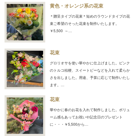
黄色・オレンジ系の花束
＊贈呈タイプの花束＊短めのラウンドタイプの花
束ご希望のそった花束を制作いたします。
￥5,500 ～…
花束
グロリオサを使い華やかに仕上げました。ピンク
のトルコ桔梗、スイートピーなどを入れて柔らか
さを出しました。用途、予算に応じて制作いたし
ます。…
花束
華やかに春のお花を入れて制作しました。ボリュ
ーム感もあってお祝いや記念日のプレゼント
に・・・￥5,500から…