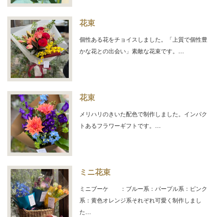
花束
個性ある花をチョイスしました。「上質で個性豊
かな花との出会い」素敵な花束です。…
花束
メリハリのきいた配色で制作しました。インパク
トあるフラワーギフトです。…
ミニ花束
ミニブーケ ：ブルー系：パープル系：ピンク
系：黄色オレンジ系それぞれ可愛く制作しまし
た…