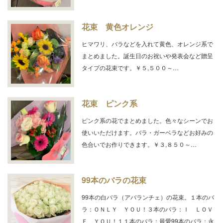
花束 黄色オレンジ
ヒマワリ、バラなどを入れて黄色、オレンジ系で
まとめました。誕生日のお祝いや発表会など贈呈
タイプの花束です。￥５,５００～…
花束 ピンク系
ピンク系の花でまとめました。色々なシーンでお
使いいただけます。バラ・ガーベラなどお好みの
色合いでお作りできます。￥３,８５０～…
99本のバラの花束
99本の白バラ（アバランチェ）の花束。１本のバ
ラ：ＯＮＬＹ ＹＯＵ！３本のバラ：Ｉ ＬＯＶ
Ｅ ＹＯＵ！１１本のバラ：最愛99本のバラ：永