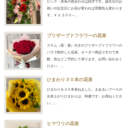
ピンク・赤系の色合わせは好評です。誕生日のお
祝いや記念日にお花が変われば雰囲気も変わりま
す。￥３,３００～…
プリザーブドフラワーの花束
ステム（茎・葉）付きのプリザーブドフラワーの
バラで制作した花束。オーダー商品ですので本
数、色などご予約にて承ります。お問い合わせく
ださい。…
ひまわり３０本の花束
ひまわりを３０本束ねました。まあるいブーケの
出来上がりひまわりは、時価です。お尋ねくださ
い。…
ヒマワリの花束