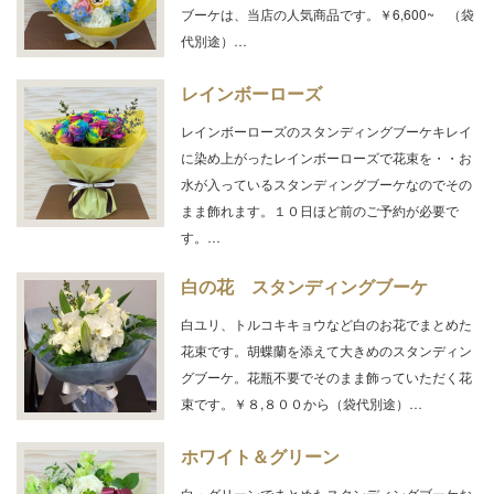
ブーケは、当店の人気商品です。￥6,600~ （袋
代別途）…
レインボーローズ
レインボーローズのスタンディングブーケキレイ
に染め上がったレインボーローズで花束を・・お
水が入っているスタンディングブーケなのでその
まま飾れます。１０日ほど前のご予約が必要で
す。…
白の花 スタンディングブーケ
白ユリ、トルコキキョウなど白のお花でまとめた
花束です。胡蝶蘭を添えて大きめのスタンディン
グブーケ。花瓶不要でそのまま飾っていただく花
束です。￥８,８００から（袋代別途）…
ホワイト＆グリーン
白・グリーンでまとめたスタンディングブーケお