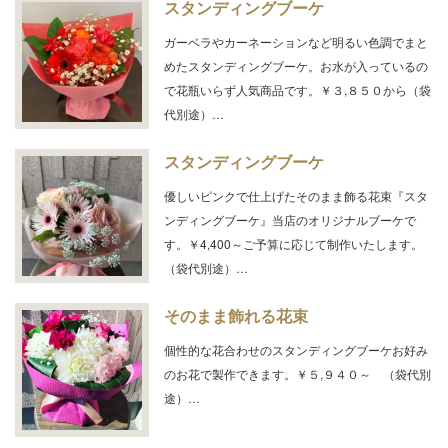
スタンディングブーケ
ガーベラやカーネーションなど明るい色調でまと
めたスタンディングブーケ。お水が入っているの
で花瓶いらず人気商品です。￥３,８５０から（袋
代別途）…
スタンディングブーケ
優しいピンクで仕上げたそのまま飾る花束『スタ
ンディングブーケ』当店のオリジナルブーケで
す。￥4,400～ご予算に応じて制作いたします。
（袋代別途）…
そのまま飾れる花束
個性的な花合わせのスタンディングブーケお好み
のお花で製作できます。￥５,９４０～ （袋代別
途）…