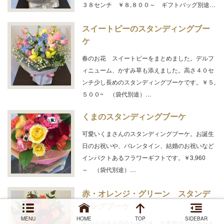
３８センチ ￥８,８００～ ギフトバッグ別途…
スイートピーのスタンディングブー
ケ
春のお花 スイートピーをまとめました。デルフ
ィニューム、かすみ草も添えました。高さ４０セ
ンチ少し長めのスタンディングブーケです。￥５,
５００~ （袋代別途）…
くまのスタンディングブーケ
可愛いくまさんのスタンディングブーケ。お誕生
日のお祝いや、バレンタイン、結婚のお祝いなど
インパクトあるフラワーギフトです。￥3,960
～ （袋代別途）…
赤・オレンジ・グリーン スタンデ
ィングブーケ
MENU
HOME
TOP
SIDEBAR
暖かみのある花合わせです。お客様のお花チョイ