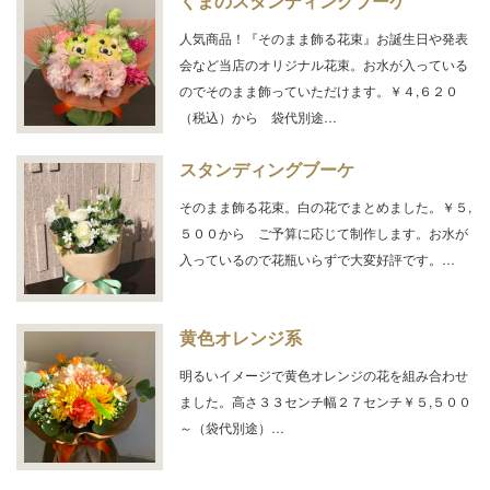
くまのスタンディングブーケ
人気商品！『そのまま飾る花束』お誕生日や発表
会など当店のオリジナル花束。お水が入っている
のでそのまま飾っていただけます。￥４,６２０
（税込）から 袋代別途…
スタンディングブーケ
そのまま飾る花束。白の花でまとめました。￥５,
５００から ご予算に応じて制作します。お水が
入っているので花瓶いらずで大変好評です。…
黄色オレンジ系
明るいイメージで黄色オレンジの花を組み合わせ
ました。高さ３３センチ幅２７センチ￥５,５００
～（袋代別途）…