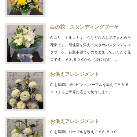
白の花 スタンディングブーケ
白ユリ、トルコキキョウなど白のお花でまとめた
花束です。胡蝶蘭を添えて大きめのスタンディン
グブーケ。花瓶不要でそのまま飾っていただく花
束です。￥８,８００から（袋代別途）…
お供えアレンジメント
白を基調に淡いピンク,パープルを添えて￥６,６
００よりご予算に応じて制作します。…
お供えアレンジメント
白を基調にパープルを添えて￥８,８００…