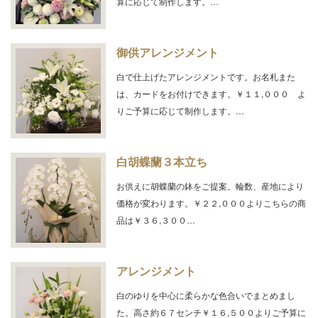
算に応じて制作します。…
御供アレンジメント
白で仕上げたアレンジメントです。お名札また
は、カードをお付けできます。￥１１,０００ よ
りご予算に応じて制作します。…
白胡蝶蘭３本立ち
お供えに胡蝶蘭の鉢をご提案。輪数、産地により
価格が変わります。￥２２,０００よりこちらの商
品は￥３６,３００…
アレンジメント
白のゆりを中心に柔らかな色合いでまとめまし
た。高さ約６７センチ￥１６,５００よりご予算に