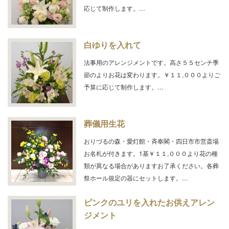
応じて制作します。…
白ゆりを入れて
法事用のアレンジメントです。高さ５５センチ季
節のよりお花は変わります。￥１１,０００よりご
予算に応じて制作します。…
葬儀用生花
おりづるの森・愛灯館・斉奉閣・四日市市営斎場
お名札が付きます。1基￥１１,０００より花の種
類が異なる場合がありますお了承ください。各葬
祭ホール規定の器にセットします。…
ピンクのユリを入れたお供えアレン
ジメント