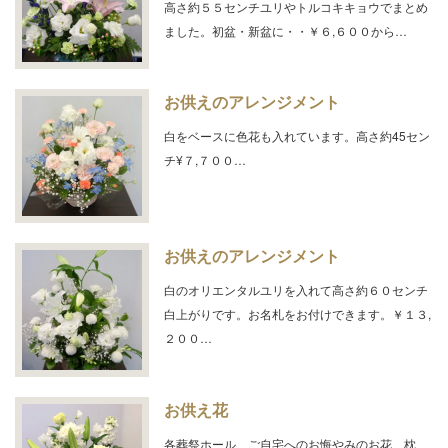
高さ約５５センチユリやトルコキキョウでまとめ
ました。初盆・新盆に・・￥６,６００から…
お供えのアレンジメント
白をベースに色花も入れています。高さ約45セン
チ¥７,７００…
お供えのアレンジメント
白のオリエンタルユリを入れて高さ約６０センチ
白上がりです。お名札をお付けできます。￥１３,
２００…
お供え花
各葬祭ホール、ご自宅へのお悔やみのお花、枕