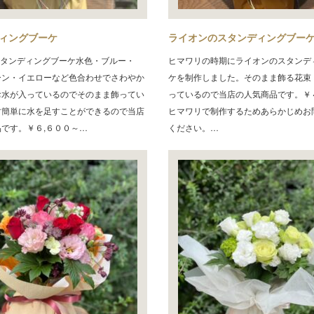
ィングブーケ
ライオンのスタンディングブー
rスタンディングブーケ水色・ブルー・
ヒマワリの時期にライオンのスタンデ
ーン・イエローなど色合わせでさわやか
ケを制作しました。そのまま飾る花束
お水が入っているのでそのまま飾ってい
っているので当店の人気商品です。￥
す簡単に水を足すことができるので当店
ヒマワリで制作するためあらかじめお
です。￥６,６００～…
ください。…