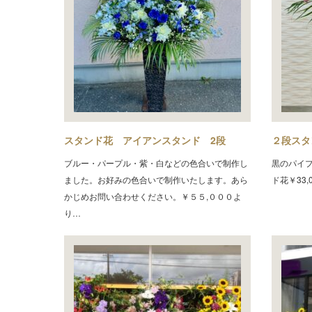
スタンド花 アイアンスタンド 2段
２段スタ
ブルー・パープル・紫・白などの色合いで制作し
黒のパイ
ました。お好みの色合いで制作いたします。あら
ド花￥33,
かじめお問い合わせください。￥５５,０００よ
り…