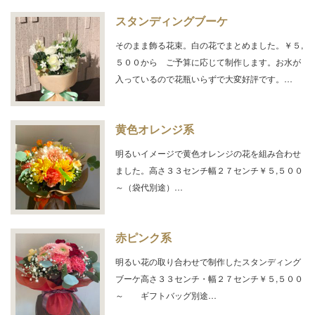
スタンディングブーケ
そのまま飾る花束。白の花でまとめました。￥５,
５００から ご予算に応じて制作します。お水が
入っているので花瓶いらずで大変好評です。…
黄色オレンジ系
明るいイメージで黄色オレンジの花を組み合わせ
ました。高さ３３センチ幅２７センチ￥５,５００
～（袋代別途）…
赤ピンク系
明るい花の取り合わせで制作したスタンディング
ブーケ高さ３３センチ・幅２７センチ￥５,５００
～ ギフトバッグ別途…