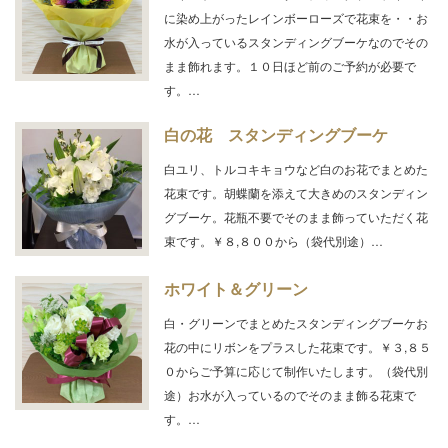
に染め上がったレインボーローズで花束を・・お
水が入っているスタンディングブーケなのでその
まま飾れます。１０日ほど前のご予約が必要で
す。…
白の花 スタンディングブーケ
白ユリ、トルコキキョウなど白のお花でまとめた
花束です。胡蝶蘭を添えて大きめのスタンディン
グブーケ。花瓶不要でそのまま飾っていただく花
束です。￥８,８００から（袋代別途）…
ホワイト＆グリーン
白・グリーンでまとめたスタンディングブーケお
花の中にリボンをプラスした花束です。￥３,８５
０からご予算に応じて制作いたします。（袋代別
途）お水が入っているのでそのまま飾る花束で
す。…