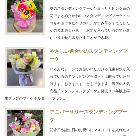
夏のスタンディングブーケひまわりとピンク系の
花でまとめたかわいいスタンディングブーケトル
コキキョウやヒペリカム、かすみ草をそえました
そのまま飾る花束 お水が入っているので花瓶
がいりません水をたすことができ花…
やさしい色合いのスタンディングブ
ーケ
いろんなシーンでお使いいただける花束お水が入
っているのでラッピングを取らずに飾っていただ
けます。お水を足すこともできます。当店の人気
商品「スタンディングブーケ」発売３０年以上再
生プラ製のブーケホルダー（フラン…
アニバーサリースタンディングブー
ケ
記念日や誕生日のお祝いにマスコットを入れたス