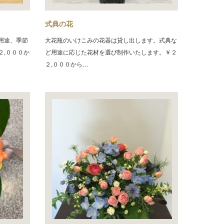
式典の花
用途、季節
大花瓶のいけこみの花器は貸し出します。式典な
２,０００か
ど用途に応じた花材を選び制作いたします。￥２
２,０００から…