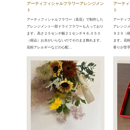
アーティフィシャルフラワーアレンジメン
アーティ
ト
ト
アーティフィシャルフラワー（造花）で制作した
アーティ
アレンジメント一部ドライフラワーも入っており
アレンジ
ます。高さ２５センチ幅２１センチ￥６,０５０
９２０（
（税込）お水がいらないのでそのまま飾れます。
ます。花
花粉アレルギーなどの心配…
香りが苦