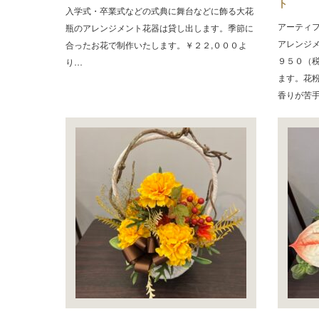
ト
入学式・卒業式などの式典に舞台などに飾る大花
アーティ
瓶のアレンジメント花器は貸し出します。季節に
アレンジ
合ったお花で制作いたします。￥２２,０００よ
９５０（
り…
ます。花
香りが苦