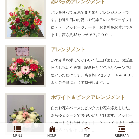
赤バラのアレンジメント
バラを使って赤系でまとめたアレンジメントで
す。お誕生日のお祝いや記念日のフラワーギフト
に・・・メッセージカード、お名札をお付けでき
ます。高さ約32センチ￥７,７００…
アレンジメント
かすみ草を添えてかわいく仕上げました。お誕生
日のお祝いや送別、記念日など色々なシーンでお
使いいただけます。高さ約22センチ ￥４,４００
よりご予算に応じて制作します。…
ホワイト＆ピンクアレンジメント
白のお花をベースにピンクのお花を添えました。
あらゆるシーンでお使いいただけます。メッセー
ジカードをお付けできます。￥４,４００よりご予
算に応じて制作します。…
MENU
HOME
TOP
SIDEBAR