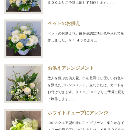
５００よりご予算に応じて制作します。…
ペットのお供え
ペットのお供え花。白を基調に淡い色を入れて制
作しました。￥４,４００より…
お供えアレンジメント
故人を偲ぶお供え花。白を基調にし優しいお色味
を添えたアレンジメント。立札または、カードを
お付けできます。￥１１,０００よりご予算に応じ
て制作します。…
ホワイトキューブにアレンジ
白のスクエア型の器に白・グリーン・柔らかなイ
エローの花でアレンジしました。￥５,５００から