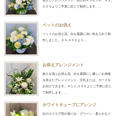
５００よりご予算に応じて制作します。…
ペットのお供え
ペットのお供え花。白を基調に淡い色を入れて制
作しました。￥４,４００より…
お供えアレンジメント
故人を偲ぶお供え花。白を基調にし優しいお色味
を添えたアレンジメント。立札または、カードを
お付けできます。￥１１,０００よりご予算に応じ
て制作します。…
ホワイトキューブにアレンジ
白のスクエア型の器に白・グリーン・柔らかなイ