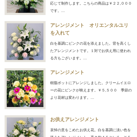
応じて制作します。こちらの商品は￥２２,０００
です。…
アレンジメント オリエンタルユリ
を入れて
白を基調にピンクの花を添えました。背を高くし
たアレンジメントです。１対でお供え用に使われ
る方もございます。…
アレンジメント
樹脂ボットにアレンジしました。クリームイエロ
ーの花にピンクが映えます。￥５,５００ 季節の
より花材は変わります。…
お供えアレンジメント
哀悼の意をこめたお供え花。白を基調に淡い色を
添えたアレンジメント。高さ約４５センチ ￥５,