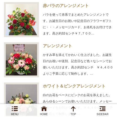
赤バラのアレンジメント
バラを使って赤系でまとめたアレンジメントで
す。お誕生日のお祝いや記念日のフラワーギフト
に・・・メッセージカード、お名札をお付けでき
ます。高さ約32センチ￥７,７００…
アレンジメント
かすみ草を添えてかわいく仕上げました。お誕生
日のお祝いや送別、記念日など色々なシーンでお
使いいただけます。高さ約22センチ ￥４,４００
よりご予算に応じて制作します。…
ホワイト＆ピンクアレンジメント
白のお花をベースにピンクのお花を添えました。
あらゆるシーンでお使いいただけます。メッセー
ジカードをお付けできます。￥４,４００よりご予
算に応じて制作します。…
MENU
HOME
TOP
SIDEBAR