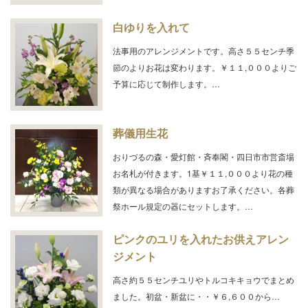
白ゆりを入れて
法事用のアレンジメントです。高さ５５センチ季
節のよりお花は変わります。￥１１,０００よりご
予算に応じて制作します。…
葬儀用生花
おりづるの森・愛灯館・斉奉閣・四日市市営斎場
お名札が付きます。1基￥１１,０００より花の種
類が異なる場合がありますお了承ください。各葬
祭ホール規定の器にセットします。…
ピンクのユリを入れたお供えアレン
ジメント
高さ約５５センチユリやトルコキキョウでまとめ
ました。初盆・新盆に・・￥６,６００から…