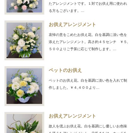
たアレンジメントです。１対でお供え用に使われ
る方もございます。…
お供えアレンジメント
哀悼の意をこめたお供え花。白を基調に淡い色を
添えたアレンジメント。高さ約４５センチ ￥５,
５００よりご予算に応じて制作します。…
ペットのお供え
ペットのお供え花。白を基調に淡い色を入れて制
作しました。￥４,４００より…
お供えアレンジメント
故人を偲ぶお供え花。白を基調にし優しいお色味
を添えたアレンジメント。立札または、カードを