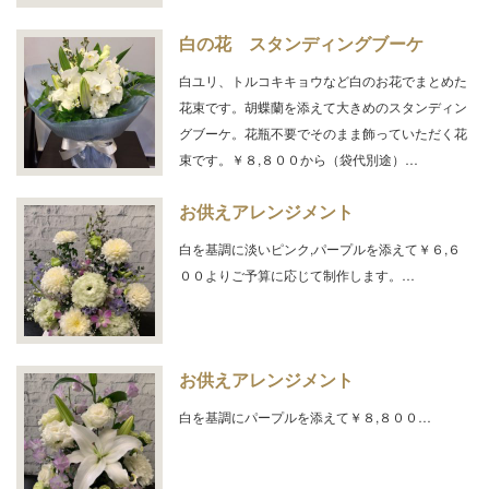
白の花 スタンディングブーケ
白ユリ、トルコキキョウなど白のお花でまとめた
花束です。胡蝶蘭を添えて大きめのスタンディン
グブーケ。花瓶不要でそのまま飾っていただく花
束です。￥８,８００から（袋代別途）…
お供えアレンジメント
白を基調に淡いピンク,パープルを添えて￥６,６
００よりご予算に応じて制作します。…
お供えアレンジメント
白を基調にパープルを添えて￥８,８００…