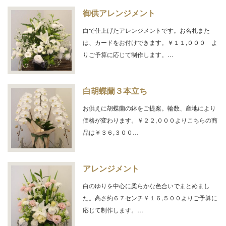
御供アレンジメント
白で仕上げたアレンジメントです。お名札また
は、カードをお付けできます。￥１１,０００ よ
りご予算に応じて制作します。…
白胡蝶蘭３本立ち
お供えに胡蝶蘭の鉢をご提案。輪数、産地により
価格が変わります。￥２２,０００よりこちらの商
品は￥３６,３００…
アレンジメント
白のゆりを中心に柔らかな色合いでまとめまし
た。高さ約６７センチ￥１６,５００よりご予算に
応じて制作します。…