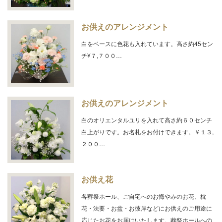
お供えのアレンジメント
白をベースに色花も入れています。高さ約45セン
チ¥７,７００…
お供えのアレンジメント
白のオリエンタルユリを入れて高さ約６０センチ
白上がりです。お名札をお付けできます。￥１３,
２００…
お供え花
各葬祭ホール、ご自宅へのお悔やみのお花、枕
花・法要・お盆・お彼岸などにお供えのご用途に
応じたお花をお届けいたします。葬祭ホールへの